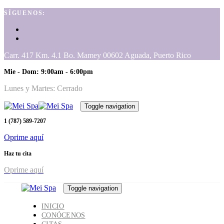
Skip
Skip
SÍGUENOS:
links
to
primary
navigation
Skip
Carr. 417 Km. 4.1 Bo. Mamey 00602 Aguada, Puerto Rico
to
content
Mie - Dom: 9:00am - 6:00pm
Lunes y Martes: Cerrado
Toggle navigation
1 (787) 589-7207
Oprime aquí
Haz tu cita
Oprime aquí
Toggle navigation
INICIO
CONÓCENOS