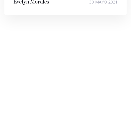
Evelyn Morales
30 MAYO 2021
quedamos encantados. servicio de excelencia y
Vanessa Echevarría
13 DE MARZO 2021
muy limpios. Volveremos!!!”
Lilybeth Candelaria
8 DE ABRIL 2021