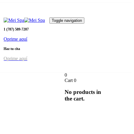
Carr. 417 Km. 4.1 Bo. Mamey 00602 Aguada, Puerto Rico
Toggle navigation
1 (787) 589-7207
Oprime aquí
Haz tu cita
Oprime aquí
0
Cart
0
No products in
the cart.