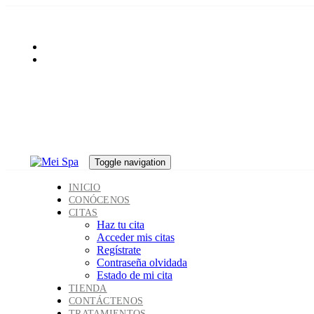
Skip
Skip
links
to
SÍGUENOS:
primary
navigation
Skip
to
content
Toggle navigation
INICIO
CONÓCENOS
CITAS
Haz tu cita
Acceder mis citas
Regístrate
Contraseña olvidada
Estado de mi cita
TIENDA
CONTÁCTENOS
TRATAMIENTOS