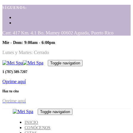
Skip
Skip
SÍGUENOS:
links
to
primary
navigation
Skip
Carr. 417 Km. 4.1 Bo. Mamey 00602 Aguada, Puerto Rico
to
content
Mie - Dom: 9:00am - 6:00pm
Lunes y Martes: Cerrado
Toggle navigation
1 (787) 589-7207
Oprime aquí
Haz tu cita
Oprime aquí
Toggle navigation
INICIO
CONÓCENOS