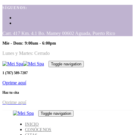
Skip
Skip
SÍGUENOS:
links
to
primary
navigation
Skip
Carr. 417 Km. 4.1 Bo. Mamey 00602 Aguada, Puerto Rico
to
content
Mie - Dom: 9:00am - 6:00pm
Lunes y Martes: Cerrado
Toggle navigation
1 (787) 589-7207
Oprime aquí
Haz tu cita
Oprime aquí
Toggle navigation
INICIO
CONÓCENOS